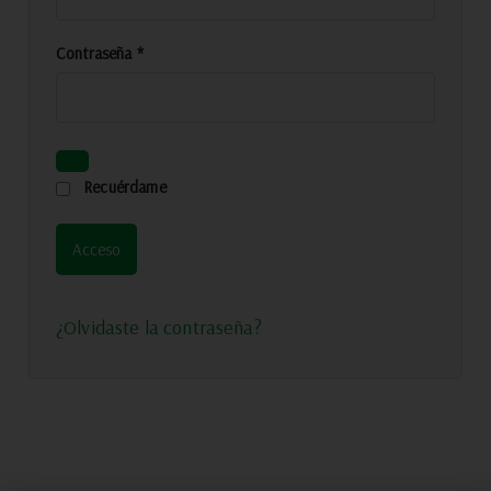
Contraseña
*
Recuérdame
Acceso
¿Olvidaste la contraseña?