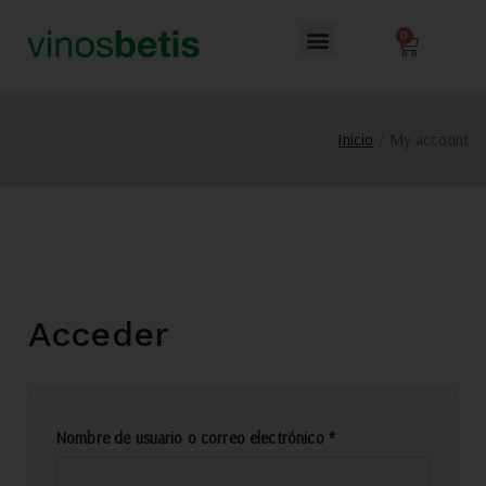
0
Inicio
My account
Acceder
Nombre de usuario o correo electrónico
*