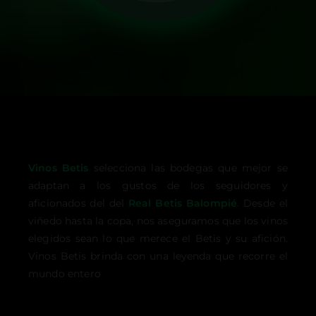
Vinos Betis
selecciona las bodegas que mejor se
adaptan a los gustos de los seguidores y
aficionados del del
Real Betis Balompié
. Desde el
viñedo hasta la copa, nos aseguramos que los vinos
elegidos sean lo que merece el Betis y su afición.
Vinos Betis brinda con una leyenda que recorre el
mundo entero