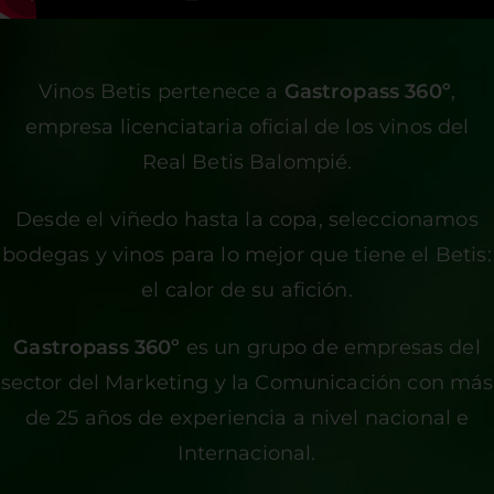
Vinos Betis pertenece a
Gastropass 360º
,
empresa licenciataria oficial de los vinos del
Real Betis Balompié.
Desde el viñedo hasta la copa, seleccionamos
bodegas y vinos para lo mejor que tiene el Betis:
el calor de su afición.
Gastropass 360º
es un grupo de empresas del
sector del Marketing y la Comunicación con más
de 25 años de experiencia a nivel nacional e
Internacional.