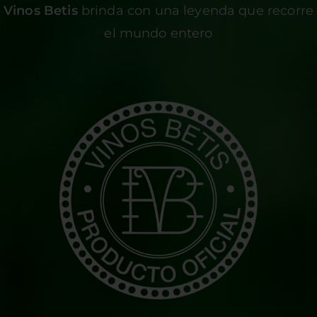
Vinos Betis
brinda con una leyenda que recorre
el mundo entero