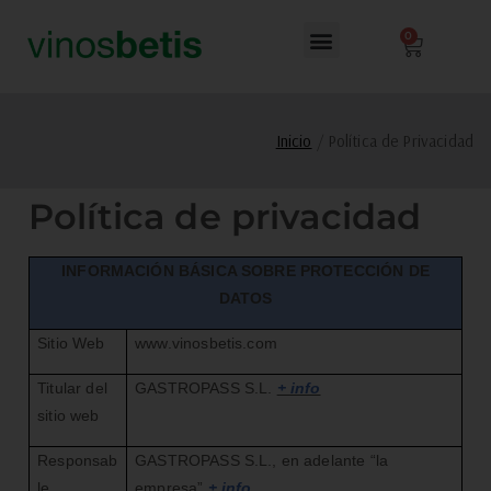
0
Inicio
Política de Privacidad
Política de privacidad
INFORMACIÓN BÁSICA SOBRE PROTECCIÓN DE
DATOS
Sitio Web
www.vinosbetis.com
Titular del
GASTROPASS S.L.
+ info
sitio web
Responsab
GASTROPASS S.L., en adelante “la
le
empresa”
+ info