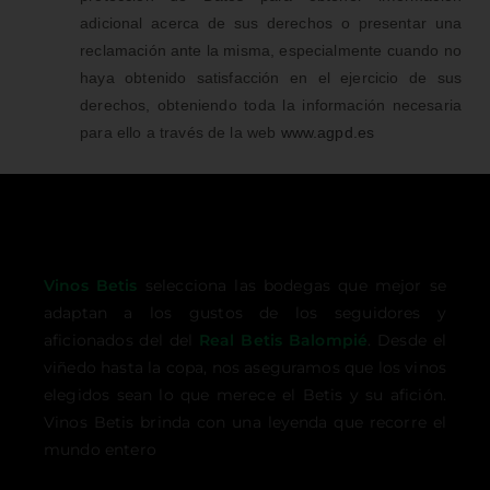
adicional acerca de sus derechos o presentar una
reclamación ante la misma, especialmente cuando no
haya obtenido satisfacción en el ejercicio de sus
derechos, obteniendo toda la información necesaria
para ello a través de la web
www.agpd.es
Vinos Betis
selecciona las bodegas que mejor se
adaptan a los gustos de los seguidores y
aficionados del del
Real Betis Balompié
. Desde el
viñedo hasta la copa, nos aseguramos que los vinos
elegidos sean lo que merece el Betis y su afición.
Vinos Betis brinda con una leyenda que recorre el
mundo entero