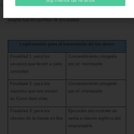
Soy menor de 18 años
La base legal para el tratamiento de sus datos es el
consentimiento que nos otorga al marcar la casilla en la que
acepta nuestra política de privacidad.
Legitimación para el tratamiento de los datos
Finalidad 1: para los
Consentimiento otorgado
usuarios que lleven a cabo
por el interesado
consultas
Finalidad 2: para los
Consentimiento otorgado
usuarios que nos envíen
por el interesado
su Curriculum vitae
Finalidad 3: para los
Ejecución del contrato de
clientes de la tienda on line
venta e interés legítimo del
responsable