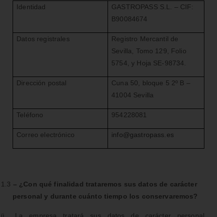
Identidad
GASTROPASS S.L. – CIF:
B90084674
Datos registrales
Registro Mercantil de
Sevilla, Tomo 129, Folio
5754, y Hoja SE-98734.
Dirección postal
Cuna 50, bloque 5 2º B –
41004 Sevilla
Teléfono
954228081
Correo electrónico
info@gastropass.es
1.3
– ¿Con qué finalidad trataremos sus datos de carácter
personal y durante cuánto tiempo los conservaremos?
La empresa tratará sus datos de carácter personal
ü