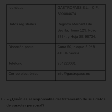
Identidad
GASTROPASS S.L.– CIF:
B90084674
Datos registrales
Registro Mercantil de
Sevilla, Tomo 129, Folio
5754, y Hoja SE-98734.
Dirección postal
Cuna 50, bloque 5 2º B –
41004 Sevilla
Teléfono
954228081
Correo electrónico
info@gastropass.es
1.2
– ¿Quién es el responsable del tratamiento de sus datos
de carácter personal?